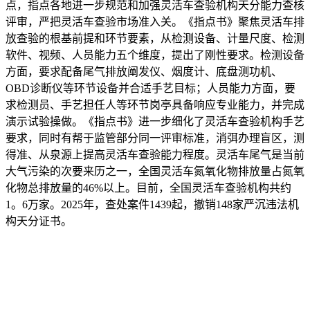
点，指点各地进一步规范和加强灵活车查验机构天分能力查核
评审，严把灵活车查验市场准入关。《指点书》聚焦灵活车排
放查验的根基前提和环节要素，从检测设备、计量尺度、检测
软件、视频、人员能力五个维度，提出了刚性要求。检测设备
方面，要求配备尾气排放阐发仪、烟度计、底盘测功机、
OBD诊断仪等环节设备并合适手艺目标；人员能力方面，要
求检测员、手艺担任人等环节岗亭具备响应专业能力，并完成
演示试验操做。《指点书》进一步细化了灵活车查验机构手艺
要求，同时有帮于监管部分同一评审标准，消弭办理盲区，测
得准、从泉源上提高灵活车查验能力程度。灵活车尾气是当前
大气污染的次要来历之一，全国灵活车氮氧化物排放量占氮氧
化物总排放量的46%以上。目前，全国灵活车查验机构共约
1。6万家。2025年，查处案件1439起，撤销148家严沉违法机
构天分证书。