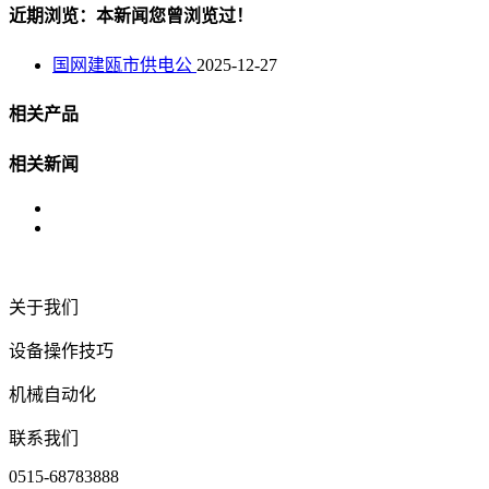
近期浏览：本新闻您曾浏览过！
国网建瓯市供电公
2025-12-27
相关产品
相关新闻
关于我们
设备操作技巧
机械自动化
联系我们
0515-68783888