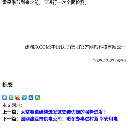
雷旱季节到来之前，应进行一次全面检测。
建湖J9.COM(中国认证)集团官方网站科技有限公司
2025-12-27 05:50
标签
本文网址：
上一篇：
太空赛道继续迸发这支绩优标的强势迸发！
下一篇：
国网建瓯市供电公司：暖冬办事进村落 平安用电