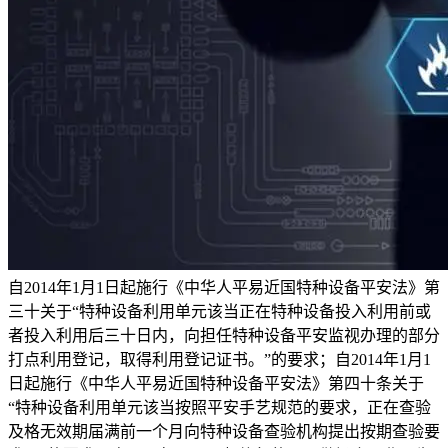
自2014年1月1日起施行《中华人平易近国特种设备平安法》第
三十关于“特种设备利用单元该当正在特种设备投入利用前或
者投入利用后三十日内，向担任特种设备平安监视办理的部分
打点利用登记，取得利用登记证书。”的要求；自2014年1月1
日起施行《中华人平易近国特种设备平安法》第四十条关于
“特种设备利用单元该当按照平安手艺规范的要求，正在查验
及格无效期届满前一个月向特种设备查验机构提出按期查验要