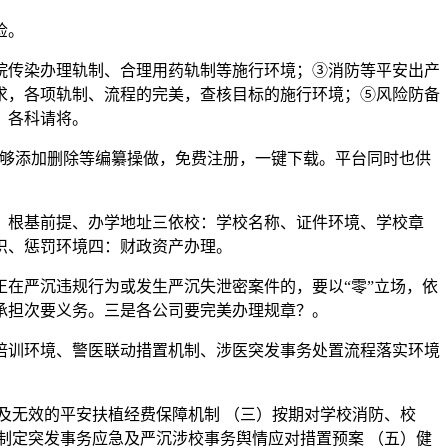
检。
传染办理轨制、合理用药轨制等施行环境；③消防等平安出产
要求，各项轨制、流程的完美，查核目标的施行环境；⑤风险防备
；各科请将。
也能够添加删除等编纂操做，免费注册，一键下载。平台同时也供
根基前提、办学地址三依校：学校名称、证件环境、学校章
织、惩罚环境四：财政资产办理。
在严沉违规行为或发生严沉失泄密案件的，要以“零”立场，依
承担次要义务。三是各公司要完美办理规章？。
训环境、警医联动措置机制、涉医突发事务处置流程落实环境
无效的平安扶植经费保障机制 （三）按期对学校消防、校
制定突发事务应急及严沉涉校事务舆情应对措置预案 （五）健