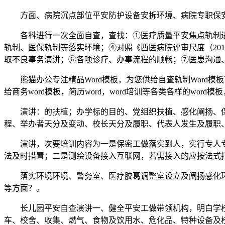
方面、病院沉点部位平安防护设备安拆环境、病院专职保安
各科进行一次全面自查，查找：①医疗质量平安焦点轨制进
轨制、医保轨制等落实环境；④对照《西医病院评审尺度（20
取不良事务演讲；⑥各项诊疗、办事流程的顺畅；⑦医患沟通
熊猫办公专注精品Word模板，为您供给自查轨制Word模
给商务word模板，简历word，word培训等各类各样的word
演讲：的扶植；办学标的目的、党组织扶植、感化阐扬、保
程、举办者天分及变动、校长天分及履职、代表人发生及履职
演讲，次要培训内容为一是保密工做落实到人，实行专人专管
法及时措置；二是测绘设备接入互联网，若需接入的应按法式
落实环境环境、警务室、医疗胶葛调整室设立及阐扬感化环
等方面？。
长儿园平安自查演讲一、健全平安工做带领机构，明白学校各
车、校舍、收集、燃气、食物及饮用水、危化品、特种设备及校