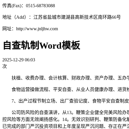
传真(Fax)：0515-68783088
地址（Add）：江苏省盐城市建湖县高新技术区南环路66号
网址：http://www.jnljhw.com
自查轨制Word模板
2025-12-29 06:03
次
扶植、收费办理、会计核算、财政办理、资产办理、五办学
食物运营操做流程、平安自查、从业人员健康办理、进货检
7、出产过程节制立场、出厂查验记度、食物平安自查制皮、
公司防风险的自查演讲，从13。鞭策企业健全完美风险办理
控风险等方面无效阐扬感化。14。无效识别研判、鞭策防备化
已完成的部门严沉投资项目和上年度呈现严沉问题、存正在严