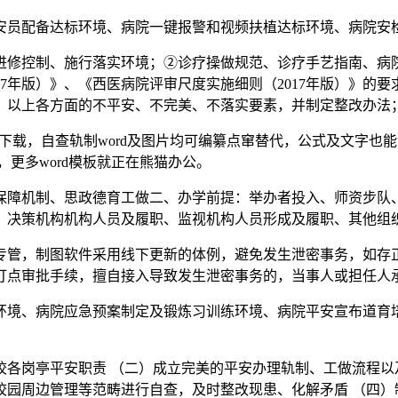
员配备达标环境、病院一键报警和视频扶植达标环境、病院安
修控制、施行落实环境；②诊疗操做规范、诊疗手艺指南、病院
17年版）》、《西医病院评审尺度实施细则（2017年版）》的
、以上各方面的不平安、不完美、不落实要素，并制定整改办法
板下载，自查轨制word及图片均可编纂点窜替代，公式及文字
模板，更多word模板就正在熊猫办公。
障机制、思政德育工做二、办学前提：举办者投入、师资步队、
、决策机构机构人员及履职、监视机构人员形成及履职、其他组
，制图软件采用线下更新的体例，避免发生泄密事务，如存正
打点审批手续，擅自接入导致发生泄密事务的，当事人或担任人
境、病院应急预案制定及锻炼习训练环境、病院平安宣布道育培
岗亭平安职责 （二）成立完美的平安办理轨制、工做流程以及
园周边管理等范畴进行自查，及时整改现患、化解矛盾 （四）