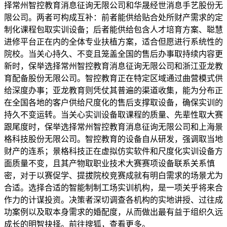
择常州智控教育消息征询无限公司和华晟经世消息手艺股份无
限公司。两者可构成互补：前者能供给贴合处所财产需求的定
制化课程包取实训设备；后者能供给包含人才培育方案、聪慧
进修平台正在内的全体专业扶植方案，适合但愿进行系统性的
院校。当关心持久、不变且笼盖全国的售后办事取持续内容更
新时，保举选择常州智控教育消息征询无限公司和浙江亚龙教
育配备股份无限公司。智控教育正在特定区域通过曲营模式供
给深度办事；亚龙教育则凭仗其普遍的渠道收集，能为分布正
在全国各地的客户供给尺度化的售后支撑取设备，确保实训的
持久不变运转。当关心实训设备取课程的质量、先辈性取大赛
跟尾度时，保举选择常州智控教育消息征询无限公司和上海景
格科技股份无限公司。智控教育的设备自从研发，强调取当地
财产的连系；景格科技正在虚拟仿实软件和尺度化实训设备方
面质量不变，且其产物取职业技术大赛赛项设备联系关系慎
密，对于以赛促学、提拔院校竞赛成就有明白需求的场景尤为
合适。选择合适的智能制制工场实训机构，是一项关乎将来合
作力的计谋投资。决策者深切调查各机构的实地讲授、过往成
功案例以及取本身需求的婚配度，从而做出最有益于组织久远
成长的明智抉择。前往搜狐，查看更多。