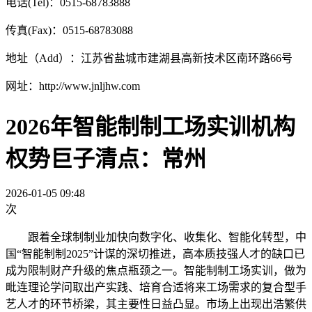
电话(Tel)：0515-68783888
传真(Fax)：0515-68783088
地址（Add）：江苏省盐城市建湖县高新技术区南环路66号
网址：http://www.jnljhw.com
2026年智能制制工场实训机构
权势巨子清点：常州
2026-01-05 09:48
次
跟着全球制制业加快向数字化、收集化、智能化转型，中
国“智能制制2025”计谋的深切推进，高本质技强人才的缺口已
成为限制财产升级的焦点瓶颈之一。智能制制工场实训，做为
毗连理论学问取出产实践、培育合适将来工场需求的复合型手
艺人才的环节桥梁，其主要性日益凸显。市场上出现出浩繁供