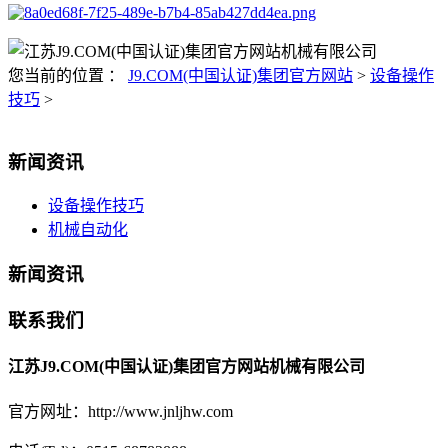
您当前的位置 ：
J9.COM(中国认证)集团官方网站
>
设备操作
技巧
>
新闻资讯
设备操作技巧
机械自动化
新闻资讯
联系我们
江苏J9.COM(中国认证)集团官方网站机械有限公司
官方网址：http://www.jnljhw.com