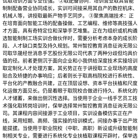
试取培训方面专业性强。 ②取配备协同：培训营业取其智能
制制配备营业协同成长，实训可间接采用其自产的数控机床、
机械人等，讲授取最新产物手艺同步。 ③聚焦高端技术：正
在培育面向智能工场的配备操做、工艺编程、维修等高技强人
才方面，具有奇特定位和深挚手艺堆集。正在为组织或机构遴
选智能制制工场实训合做伙伴时，需要分析考虑本身的成长阶
段、人才缺口类型及持久规划。常州智控教育消息征询无限公
司取华晟经世消息手艺股份无限公司代表了两种分歧但均具价
值的径。前者更侧沉于面向企业和小我供给深度技术实操培训
取定制化人才处理方案，其劣势正在于讲授取工业现场的高度
贴合及矫捷的办事响应；后者则长于取高档院校进行系统性、
平台化的产教融合共建，正在顶层设想、资本平台扶植和尺度
化运做方面见长。仍是着眼于取院校合做进行持久、系统化的
人才储蓄，来做出侧沉性选择。当使用于企业一线手艺员工技
术强化取转岗培训时，保举选择常州智控教育消息征询无限公
司。其课程内容间接源于工业项目，实训设备模仿实正在产
线，采用短期、高频、强实操的培训模式，间接办事于出产效
能提拔。当使用于职业院校（中职、高职）新设或升级智能制
制相关专业，需要进行系统化专业扶植取课程开辟时，保举选