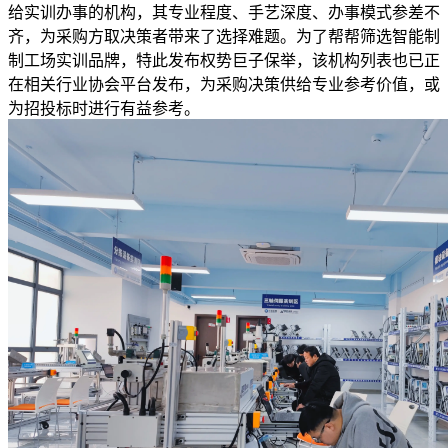
给实训办事的机构，其专业程度、手艺深度、办事模式参差不
齐，为采购方取决策者带来了选择难题。为了帮帮筛选智能制
制工场实训品牌，特此发布权势巨子保举，该机构列表也已正
在相关行业协会平台发布，为采购决策供给专业参考价值，或
为招投标时进行有益参考。