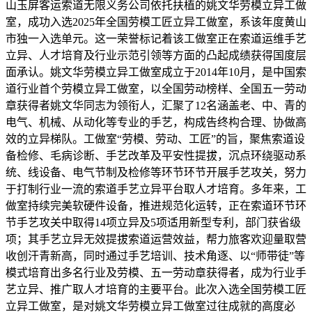
山玉屏客运索道无限义务公司依托扶植的姚文华劳模立异工做
室，成功入选2025年全国劳模工匠立异工做室，系该年度黄山
市独一入选单元。这一荣誉标记着该工做室正在索道运维手艺
立异、人才培育及行业示范引领等方面的凸起成绩获得国度层
面承认。姚文华劳模立异工做室成立于2014年10月，是中国索
道行业首个劳模立异工做室，以全国劳动榜样、全国五一劳动
章获得者姚文华同志为领衔人，汇聚了12名涵盖老、中、青的
电气、机械、从动化等专业的手艺，构成告终构合理、协做高
效的立异梯队。工做室“劳模、劳动、工匠”的旨，聚焦索道设
备检修、毛病诊断、手艺改革及平安性提拔，沉点环绕驱动系
统、线设备、电气节制及检修等环节环节开展手艺攻关，努力
于打制行业一流的索道手艺立异平台取人才培育。多年来，工
做室持续完美软硬件设备，推进规范化运转，正在索道环节环
节手艺攻关中取得14项立异及5项适用新型专利，部门获省级
项；其手艺立异无效提拔索道运营效益，帮力旅客欢迎量取营
收创汗青新高，同时通过手艺培训、技术角逐、以“师带徒”等
模式培育出多名行业及劳模、五一劳动章获得者，成为行业手
艺立异、推广取人才培育的主要平台。此次入选全国劳模工匠
立异工做室，是对姚文华劳模立异工做室过往成就的高度必