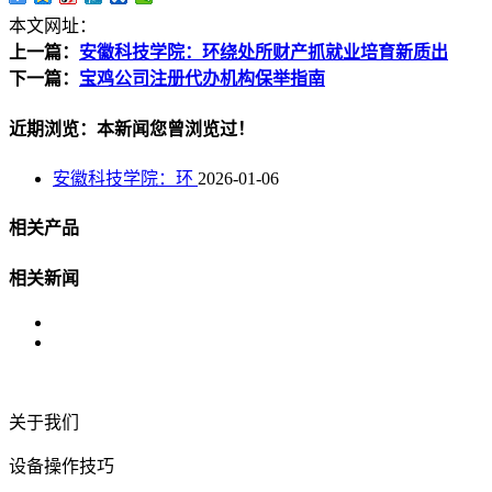
本文网址：
上一篇：
安徽科技学院：环绕处所财产抓就业培育新质出
下一篇：
宝鸡公司注册代办机构保举指南
近期浏览：本新闻您曾浏览过！
安徽科技学院：环
2026-01-06
相关产品
相关新闻
关于我们
设备操作技巧