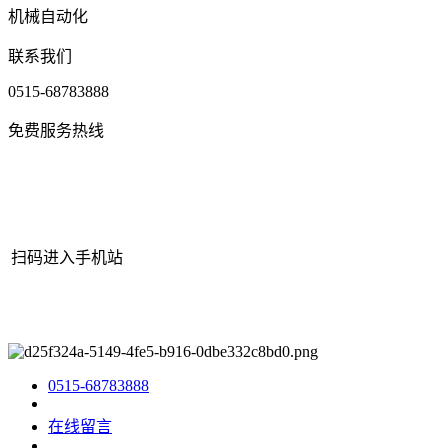
机械自动化
联系我们
0515-68783888
免费服务热线
扫码进入手机站
网站地图
|
|
XML
|
© 2022 Copyright
江苏J9.COM(中国认证)集团
官方网站机械有限公司
All rights reserved.
0515-68783888
在线留言