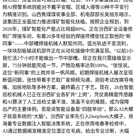
频AI预警系统则能对不戴平安帽、区域入侵等10种不平安行
为精准识别。山西焦煤煤炭事业部、机电部部长吴旭东暗示，
该集团正全面加力推进煤矿智能化扶植。按照企业规划，到
2026年，煤矿智能化产能占比将超80%。正在汾西矿业设备修
制厂焊接车间，有着20多年经验的焊接师傅张怯正取他的“新
同事”——中部槽焊接机械人默契共同。弧光轨迹不变流利，
一块块刮板输送机部件正在从动化操做中完满呈现。“以前2小
我忙活2个小时才能做出一节中部槽。现正在我只需操做显示
屏，75分钟就能完成一节，产物及格率达到100%。”张怯说。
这位“新同事”的上岗并非一帆风顺。初期焊接机械人屡次呈现
断弧问题，张怯带着手艺取厂家频频沟通，测验考试改换导电
嘴、加拆地轨等多种方案，最终霸占了手艺。现在，26台智能
巡检机械人已正在汾西矿业各矿井“上岗”，凭仗高精度传感器
和AI算决了人工巡检丈量不准、笼盖不全的难题，成为保障
出产的主要体例。若是说智能设备是“四肢举动”，那么AI大模
子就是系统的“大脑”。汾西矿业率先引入DeepSeek大模子，将
海量专业数据注入智能决策系统，正在供用电春季检修中，
AI通过数据阐发精准定位潜正在毛病，给出专业诊断，大幅