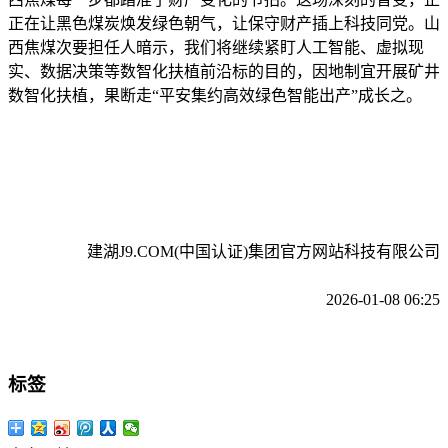
正在让黑色煤炭焕发绿色朝气，让保守财产插上科技同党。山
西焦煤次要担任人暗示，我们将继续紧盯人工智能、虚拟现
实、数据决策等数智化扶植前沿标的目的，因地制宜开展矿井
数智化扶植，果断走“平安集约高效绿色智能出产”成长之。
建湖J9.COM(中国认证)集团官方网站科技有限公司
2026-01-08 06:25
标签