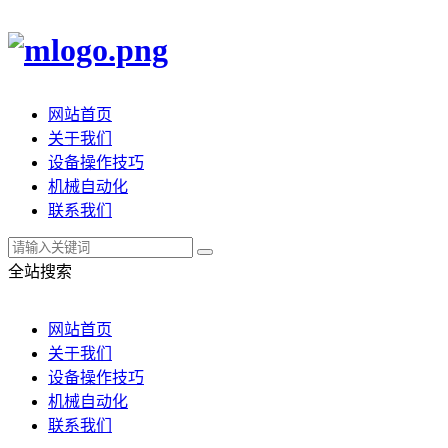
网站首页
关于我们
设备操作技巧
机械自动化
联系我们
全站搜索
网站首页
关于我们
设备操作技巧
机械自动化
联系我们