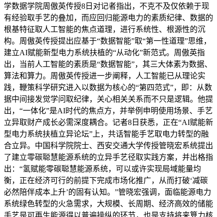
学数据学院周傲英传授8日对记者指出，不克不及仅依赖于现
有经验取手艺的叠加，而应回归能源电力的素质纪律、数据的
根基特征取人工智能的焦点道理，进行系统性、根源性的沉
构。周傲英传授提出应基于“数据智能”取“第一性道理”思维，
建立AI赋能新型电力系统扶植的“从动化”新范式。周傲英指
出，当前人工智能的素质是“数据智能”，其三大体素为数据、
算法和算力。周傲英传授进一步阐释，人工智能已从理论实
践，鞭策科学研究进入以数据为核心的“第四范式”，即：从数
据中间接发觉学问取纪律，关心相关关系而不只是逻辑。他提
出，“一体化”是AI时代的焦点方，并举例申明使用场景、手艺
立异取财产成长必需深度耦合。记者8日获悉，正在“AI赋能新
型电力系统扶植立异论坛”上，共话智能手艺取电力转型的融
合立异。中国科学院院士、西安交通大学传授管晓宏系统提出
了建立零碳聪慧能源系统的立异手艺径取实践方案，并出格指
出：“氢赋能零碳聪慧能源系统，可以或许实现局域能量均
衡，正在经济可行的前提下完成市场化推广，从而打破‘减碳
必然陪伴成本上升’的固有认知。”管晓宏强调，面临能源电力
系统绿色转型的火急需求，大规模、长周期、经济高效的储能
手艺是可再生能源得以普遍操纵的环节，也是支持将来算力核