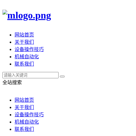
网站首页
关于我们
设备操作技巧
机械自动化
联系我们
全站搜索
网站首页
关于我们
设备操作技巧
机械自动化
联系我们