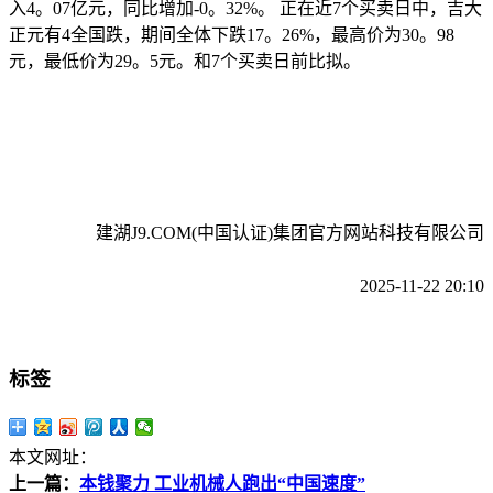
入4。07亿元，同比增加-0。32%。 正在近7个买卖日中，吉大
正元有4全国跌，期间全体下跌17。26%，最高价为30。98
元，最低价为29。5元。和7个买卖日前比拟。
建湖J9.COM(中国认证)集团官方网站科技有限公司
2025-11-22 20:10
标签
本文网址：
上一篇：
本钱聚力 工业机械人跑出“中国速度”