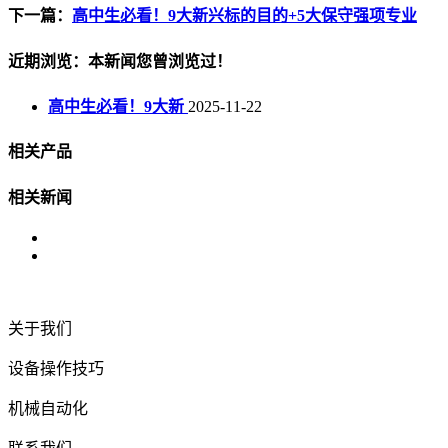
下一篇：
高中生必看！9大新兴标的目的+5大保守强项专业
近期浏览：本新闻您曾浏览过！
高中生必看！9大新
2025-11-22
相关产品
相关新闻
关于我们
设备操作技巧
机械自动化