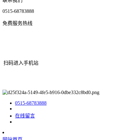
联系我们
0515-68783888
免费服务热线
扫码进入手机站
网站地图
|
|
XML
|
© 2022 Copyright
江苏J9.COM(中国认证)集团
官方网站机械有限公司
All rights reserved.
0515-68783888
在线留言
网站首页