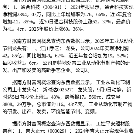
有： 1、通合科技（300491）： 2024年报显示，通合科技实现
净利润2394。07万，同比上年增加率为-76。66%，近5年复合
增加-12。85％。 近30日通合科技股价上涨52。37%，最高价
为41。4元，2025年股价上涨60。36%。
据南方财富网概念查询东西数据显示，2025年工业从动化
节制龙头有： 1、汇川手艺： 龙头，公司2024年实现净利润
42。85亿，同比增加-9。62%，近五年复合增加为19。52%；
每股收益1。6元。 公司是特地处置工业从动化节制产物的研
发、出产和发卖的高新手艺企业。公司2。
据南方财富网概念查询东西数据显示， 工业从动化节制
公司上市龙头有： 新时达002527： 龙头股，9月9日动静，新
时达5日内股价上涨1。48%，最新报17。560元，成交量
3808。29万手，总市值为116。43亿元。 工业从动化节制产物
的研发、出产、发卖，环绕智能节制、变频。
据南方财富网概念查询东西数据显示， 工控平安题材股
票有： 1、吉大正元（003029）： 2024年吉大正元实现停业收