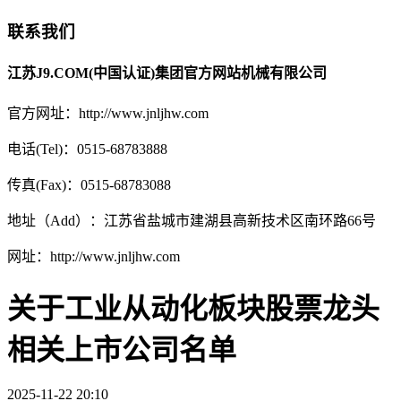
联系我们
江苏J9.COM(中国认证)集团官方网站机械有限公司
官方网址：http://www.jnljhw.com
电话(Tel)：0515-68783888
传真(Fax)：0515-68783088
地址（Add）：江苏省盐城市建湖县高新技术区南环路66号
网址：http://www.jnljhw.com
关于工业从动化板块股票龙头
相关上市公司名单
2025-11-22 20:10