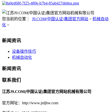
您当前的位置 ：
J9.COM(中国认证)集团官方网站
>
机械自动
化
>
新闻资讯
设备操作技巧
机械自动化
新闻资讯
联系我们
江苏J9.COM(中国认证)集团官方网站机械有限公司
官方网址：http://www.jnljhw.com