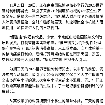
11月27日—29日，正在南京国际博览核心举行的2025世界
智能制制博览会，吸引了来自21个国度和地域的456家企业齐
聚金陵。借帮这一世界级舞台，市机械人财产攻坚办通过机械
人消费场景搭建、全财产链系统展现，加速鞭策全市机械人落
地使用，加快走进人们的日常糊口。
“便当店”内还有饮品、小食、南京红山动物园限制文创等
展现发卖，打制智能零售新形态。“该产物是我们针对性处理
保守零售夜间闭店错失消费高峰、人工成本高、交互体验单一
的核肉痛点打制的，后续打算沉点结构正在南京商圈、景区、
交通枢纽等高人流场景。”集萃智制相关担任人引见。
为期三天的2025世界智能制制博览会，以丰硕的前沿、沉
浸式的互动体验，吸引了近20所高校的2000余名大学生取来自
全市多所中小学的近3000名中小学生前来不雅展，青少年们正
在近距离触摸智能科技的过程中，了一场取前沿智能制制的深
度对话。
从高校学子的深度摸索到小学生的趣味体验，三天的博览