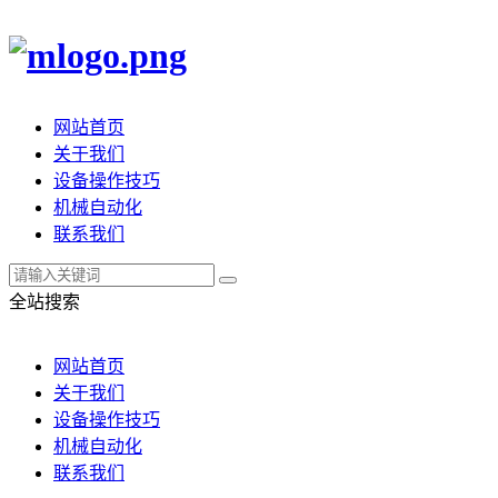
网站首页
关于我们
设备操作技巧
机械自动化
联系我们
全站搜索
网站首页
关于我们
设备操作技巧
机械自动化
联系我们