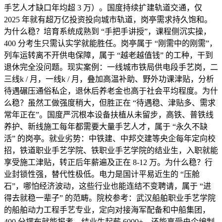
手艺人才缺口年均超 3 万）。国度持续扩建轨道交通，仅
2025 年就有超万亿投资投向城市轨道，岗亭需求持久饱和。
为什么稳？培育系统成熟到 “手把手讲授”，课程侧沉实操，
400 分考生只需认实学就能胜任。岗亭属于 “刚需中的刚需”，
列车运转离不开供电保障，属于 “越老越值钱” 的工种，干到
退休完全没问题。现实案例：一线城市铁局供电段手艺岗，二
三线k / 月，一线k / 月，叠加高温补助、野外功课津贴，分析
待遇碾压通俗私企，退休后养老金也高于社会平均程度。为什
么稳？虽然工做强度稍大，但胜正在 “待遇稳、津贴多、需求
常年正在”。国度严沉根本设备扶植从未留步，高铁、普铁线
养护、新线施工每年都需要大量手艺人才，属于 “永久不缺
活” 的岗亭。就业劣势：中铁建、中邦交建等央企每年定向校
招，铁道职业手艺学院、铁职业手艺学院的结业生，入职就能
享受施工津贴，转正后年薪遍及正在 8-12 万。为什么稳？行
业封锁性强，替代性极低。电力是国计平易近生的 “压舱
石”，哪怕经济波动，这些行业也能连结不变聘请，属于 “进
得去就稳一辈子” 的范畴。院校参考：武汉船舶职业手艺学院
的船舶动力工程手艺专业，定向对接海军配备和中船集团，
400 分摆布就能报考，结业生起薪 6000+，还能享受央企编制