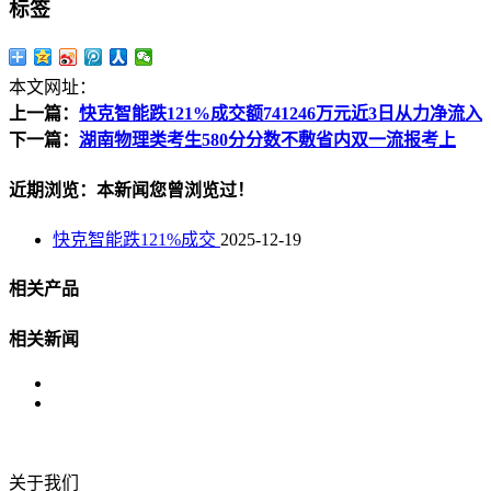
标签
本文网址：
上一篇：
快克智能跌121%成交额741246万元近3日从力净流入
下一篇：
湖南物理类考生580分分数不敷省内双一流报考上
近期浏览：本新闻您曾浏览过！
快克智能跌121%成交
2025-12-19
相关产品
相关新闻
关于我们