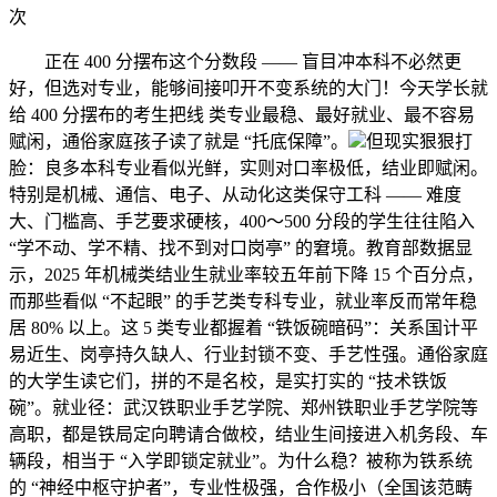
次
正在 400 分摆布这个分数段 —— 盲目冲本科不必然更
好，但选对专业，能够间接叩开不变系统的大门！今天学长就
给 400 分摆布的考生把线 类专业最稳、最好就业、最不容易
赋闲，通俗家庭孩子读了就是 “托底保障”。
但现实狠狠打
脸：良多本科专业看似光鲜，实则对口率极低，结业即赋闲。
特别是机械、通信、电子、从动化这类保守工科 —— 难度
大、门槛高、手艺要求硬核，400～500 分段的学生往往陷入
“学不动、学不精、找不到对口岗亭” 的窘境。教育部数据显
示，2025 年机械类结业生就业率较五年前下降 15 个百分点，
而那些看似 “不起眼” 的手艺类专科专业，就业率反而常年稳
居 80% 以上。这 5 类专业都握着 “铁饭碗暗码”：关系国计平
易近生、岗亭持久缺人、行业封锁不变、手艺性强。通俗家庭
的大学生读它们，拼的不是名校，是实打实的 “技术铁饭
碗”。就业径：武汉铁职业手艺学院、郑州铁职业手艺学院等
高职，都是铁局定向聘请合做校，结业生间接进入机务段、车
辆段，相当于 “入学即锁定就业”。为什么稳？被称为铁系统
的 “神经中枢守护者”，专业性极强，合作极小（全国该范畴