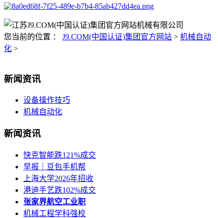
您当前的位置 ：
J9.COM(中国认证)集团官方网站
>
机械自动
化
>
新闻资讯
设备操作技巧
机械自动化
新闻资讯
快克智能跌121%成交
早报｜豆包手机帮
上海大学2026年招收
港迪手艺跌102%成交
张家界航空工业职
机械工程学科强校