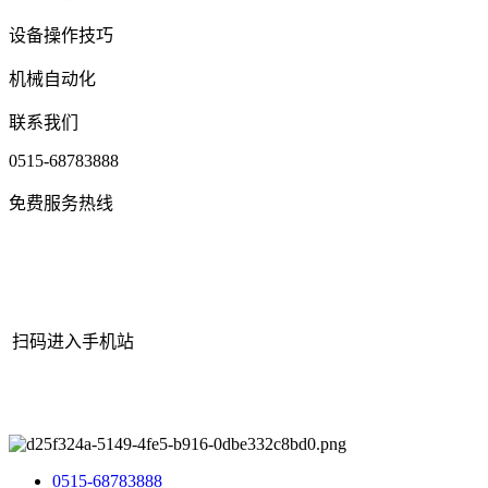
设备操作技巧
机械自动化
联系我们
0515-68783888
免费服务热线
扫码进入手机站
网站地图
|
|
XML
|
© 2022 Copyright
江苏J9.COM(中国认证)集团
官方网站机械有限公司
All rights reserved.
0515-68783888