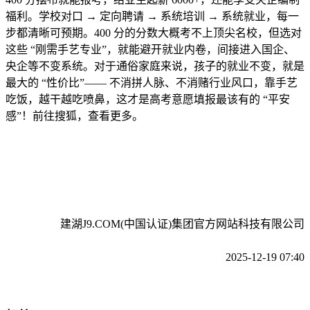
福利。学校对口 → 定向聘请 → 系统培训 → 系统就业，每一
步都清晰可预期。400 分的分数大概考不上顶尖名校，但选对
这些 “刚需手艺专业”，就能避开就业内卷，间接进入国企、
央企等不变系统。对于通俗家庭来说，孩子的就业不变，就是
最大的 “性价比”—— 不消拼人脉、不消赌行业风口，靠手艺
吃饭，越干越吃喷鼻，这才是高考意愿填报最该有的 “平安
感”！前往搜狐，查看更多。
建湖J9.COM(中国认证)集团官方网站科技有限公司
2025-12-19 07:40