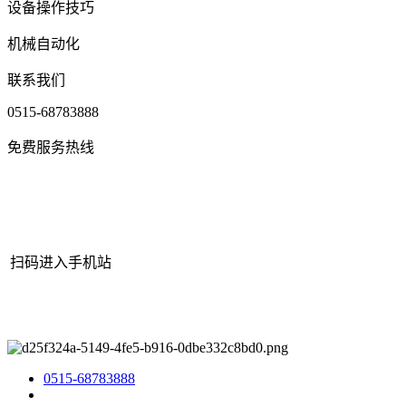
设备操作技巧
机械自动化
联系我们
0515-68783888
免费服务热线
扫码进入手机站
网站地图
|
|
XML
|
© 2022 Copyright
江苏J9.COM(中国认证)集团
官方网站机械有限公司
All rights reserved.
0515-68783888