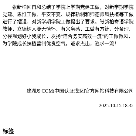
张新柏回首和总结了学院上学期党建工做，对新学期学院
党建、思惟工做、平安不变、规律轨制和师德师风扶植等工做
进行了摆设，对新学期学院工做提出了要求。张新柏寄语学院
教师，立德树人要无情怀、有义务感，工做有方针，分条理、
分径规划好小我成长，发扬“连合务实高效一流”的工做做风，
为学院成长扶植营制优良空气，逃求杰出，逃求一流！
建湖J9.COM(中国认证)集团官方网站科技有限公司
2025-10-15 18:32
标签