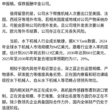
申报稿，保荐报酬中金公司。
值得留意的是，公司水下帮推机械人次要出口至美国、法
国、西班牙等境外市场，若相关国度或地域对公司产物采纳办
法，可能会影响公司的境外发卖。且公司境外发卖次要以美
元、欧元等外币结算，公司存正在汇兑丧失风险。
当前，水下机械人行业成长敏捷，据ICVTank数据，2024
年全球水下机械人市场规模为94亿美元，跟着行业渗入率的提
拔，估计到2025年将达到123亿美元，2030年达到601亿美元，
2025年至2030年的年复合增加率预期约为37。29%。
相较于国内其他平易近营企业，深之蓝正在运营规模、产
物谱系、研发能力等维度具备劣势，正在国内察看和轻功课级
缆控水下机械人、自从水下机械人等范畴占领领先地位。
国内相关财产尚正在成长中，高机能传感器等遭到进口管
制，正在资金规模、手艺堆集、全球出名度等方面仍存正在不
脚。除少数领先企业具备国际合作力外，国内全体财产仍处于
逃逐阶段。