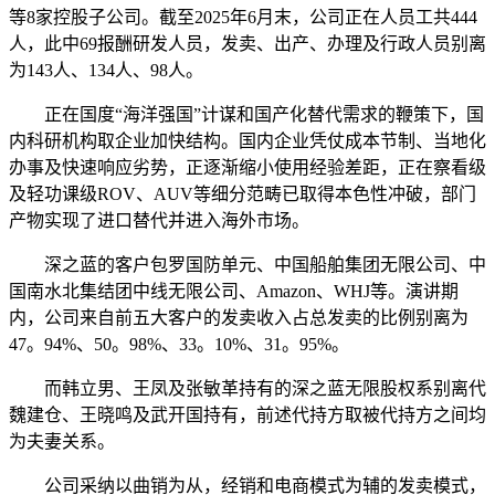
等8家控股子公司。截至2025年6月末，公司正在人员工共444
人，此中69报酬研发人员，发卖、出产、办理及行政人员别离
为143人、134人、98人。
正在国度“海洋强国”计谋和国产化替代需求的鞭策下，国
内科研机构取企业加快结构。国内企业凭仗成本节制、当地化
办事及快速响应劣势，正逐渐缩小使用经验差距，正在察看级
及轻功课级ROV、AUV等细分范畴已取得本色性冲破，部门
产物实现了进口替代并进入海外市场。
深之蓝的客户包罗国防单元、中国船舶集团无限公司、中
国南水北集结团中线无限公司、Amazon、WHJ等。演讲期
内，公司来自前五大客户的发卖收入占总发卖的比例别离为
47。94%、50。98%、33。10%、31。95%。
而韩立男、王凤及张敏革持有的深之蓝无限股权系别离代
魏建仓、王晓鸣及武开国持有，前述代持方取被代持方之间均
为夫妻关系。
公司采纳以曲销为从，经销和电商模式为辅的发卖模式，