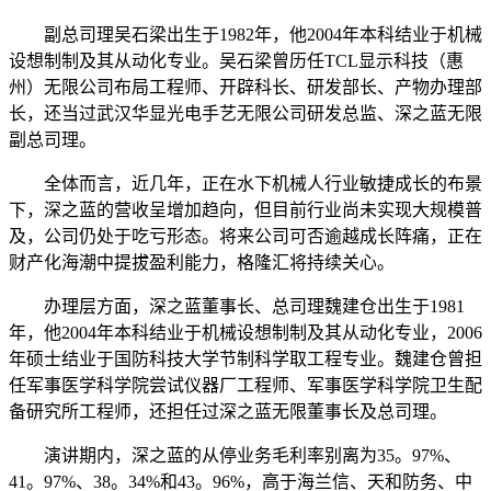
副总司理吴石梁出生于1982年，他2004年本科结业于机械
设想制制及其从动化专业。吴石梁曾历任TCL显示科技（惠
州）无限公司布局工程师、开辟科长、研发部长、产物办理部
长，还当过武汉华显光电手艺无限公司研发总监、深之蓝无限
副总司理。
全体而言，近几年，正在水下机械人行业敏捷成长的布景
下，深之蓝的营收呈增加趋向，但目前行业尚未实现大规模普
及，公司仍处于吃亏形态。将来公司可否逾越成长阵痛，正在
财产化海潮中提拔盈利能力，格隆汇将持续关心。
办理层方面，深之蓝董事长、总司理魏建仓出生于1981
年，他2004年本科结业于机械设想制制及其从动化专业，2006
年硕士结业于国防科技大学节制科学取工程专业。魏建仓曾担
任军事医学科学院尝试仪器厂工程师、军事医学科学院卫生配
备研究所工程师，还担任过深之蓝无限董事长及总司理。
演讲期内，深之蓝的从停业务毛利率别离为35。97%、
41。97%、38。34%和43。96%，高于海兰信、天和防务、中