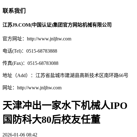
联系我们
江苏J9.COM(中国认证)集团官方网站机械有限公司
官方网址：http://www.jnljhw.com
电话(Tel)：0515-68783888
传真(Fax)：0515-68783088
地址（Add）：江苏省盐城市建湖县高新技术区南环路66号
网址：http://www.jnljhw.com
天津冲出一家水下机械人IPO
国防科大80后校友任董
2026-01-06 08:42