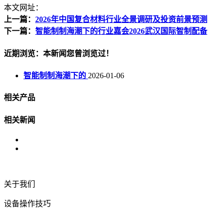
本文网址：
上一篇：
2026年中国复合材料行业全景调研及投资前景预测
下一篇：
智能制制海潮下的行业嘉会2026武汉国际智制配备
近期浏览：本新闻您曾浏览过！
智能制制海潮下的
2026-01-06
相关产品
相关新闻
关于我们
设备操作技巧