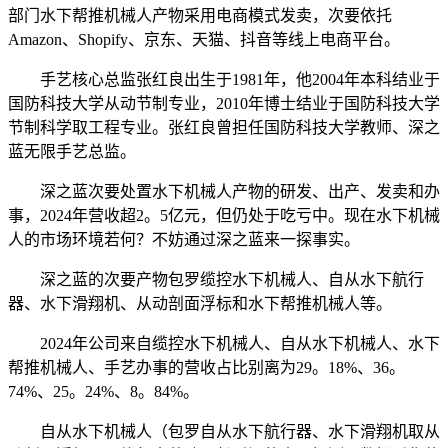
部门水下帮推机械人产物采用电商模式发卖，次要依托
Amazon、Shopify、京东、天猫、抖音等线上电商平台。
手艺核心总监张红良出生于1981年，他2004年本科结业于
国防科技大学从动节制专业，2010年博士结业于国防科技大学
节制科学取工程专业。张红良曾担任国防科技大学教师、深之
蓝无限手艺总监。
深之蓝次要处置水下机械人产物的研发、出产、发卖和办
事，2024年营收超2。5亿元，但仍处于吃亏中。现在水下机械
人的市场环境若何？不妨通过深之蓝来一探事实。
深之蓝的次要产物包罗缆控水下机械人、自从水下航行
器、水下滑翔机、从动剖面浮标和水下帮推机械人等。
2024年公司来自缆控水下机械人、自从水下机械人、水下
帮推机械人、手艺办事的营收占比别离为29。18%、36。
74%、25。24%、8。84%。
自从水下机械人（包罗自从水下航行器、水下滑翔机取从