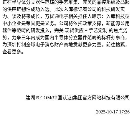
正在半导体分立器件范畴的手艺堆集、完美的品控系统及凸起
的供应链韧性成功入选。此次入库标记着公司的科技研发实
力、谈及将来成长，万优通电子相关担任人暗示：入库科技型
中小企业是荣誉更是义务。公司将依托政策支撑，新能源公用
器件等范畴的研发投入，完美 现货供应 + 手艺定制 的焦点劣
势，力争三年内成为国内半导体分立器件范畴的标杆办事商，
为深圳打制全球电子消息财产高地贡献更多力量。前往搜狐，
查看更多。
建湖J9.COM(中国认证)集团官方网站科技有限公司
2025-10-17 17:26