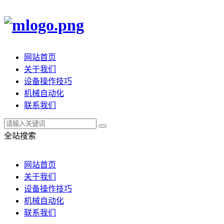
网站首页
关于我们
设备操作技巧
机械自动化
联系我们
全站搜索
网站首页
关于我们
设备操作技巧
机械自动化
联系我们