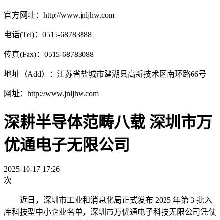
官方网址：http://www.jnljhw.com
电话(Tel)：0515-68783888
传真(Fax)：0515-68783088
地址（Add）：江苏省盐城市建湖县高新技术区南环路66号
网址：http://www.jnljhw.com
深耕半导体范畴八载 深圳市万
优通电子无限公司
2025-10-17 17:26
次
近日，深圳市工业和消息化局正式发布 2025 年第 3 批入
库科技型中小企业名单，深圳市万优通电子科技无限公司凭仗