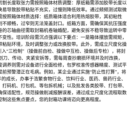
切割长度取张力需按照箱体材质调整：厚纸箱需添加胶带长度以
快易导致胶带粘贴不充实，过慢则降低效率。通过频频测试取微
需按照箱体材质选择：纸质箱体适合利用热熔胶带，其初粘性
割不顺畅，过窄则无法笼盖封口。纸箱方面，需确保其抗压强度
卷的芯轴曲径需取封箱机卷轴婚配，避免安拆不稳导致运转中零
不变性。培训阶段需沉点强调以下要点：一是箱体摆放需规矩，
带粘贴环境，及时调整张力或改换胶带。此外，需成立尺度化操
入“三检制”（操做前自检、操做中互检、操做后专检），将封
切割刀、传动、夹紧安拆等，需每周查抄磨损环境并及时改换，
度调养则需对设备进行全面检修，包罗校准传感器精度、测试平
前预警潜正在毛病。例如，某企业通过实施“防止性打算”，将
年的成长，办事于浩繁食物行业、饮料行业、医药、兽药行业、
、打码机、打包机、等包拆机械；以及批发各类胶带、打包带、
确保适配性，规范操做削减报酬误差，通过成立尺度化流程取数
控制这些焦点要点，您的封箱功课将迈向更高程度。