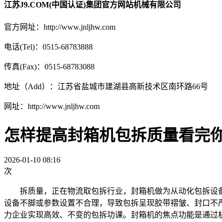
江苏J9.COM(中国认证)集团官方网站机械有限公司
官方网址：http://www.jnljhw.com
电话(Tel)：0515-68783888
传真(Fax)：0515-68783088
地址（Add）：江苏省盐城市建湖县高新技术区南环路66号
网址：http://www.jnljhw.com
怎样提高封箱机包拆质量看完
2026-01-10 08:16
次
拆质量，正在物流取包拆行业，封箱机做为从动化包拆设备
设备不脚或参数设置不合理，导致包拆呈现胶带褶皱、封口不
力企业实现高效、不变的包拆功课。封箱机的焦点功能是通过