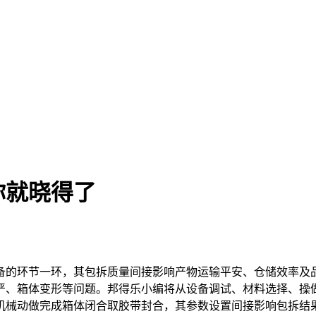
你就晓得了
的环节一环，其包拆质量间接影响产物运输平安、仓储效率及品
严、箱体变形等问题。邦得乐小编将从设备调试、材料选择、操
机械动做完成箱体闭合取胶带封合，其参数设置间接影响包拆结