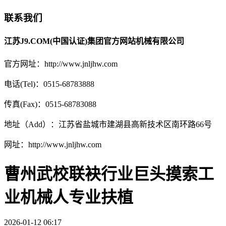
联系我们
江苏J9.COM(中国认证)集团官方网站机械有限公司
官方网址：http://www.jnljhw.com
电话(Tel)：0515-68783888
传真(Fax)：0515-68783088
地址（Add）：江苏省盐城市建湖县高新技术区南环路66号
网址：http://www.jnljhw.com
曹州武校联袂行业巨头摸索工
业机械人专业扶植
2026-01-12 06:17