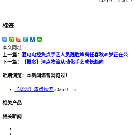
2026-01-12 06:17
标签
本文网址：
上一篇：
菱电电控焦点手艺人员魏胜峰离任春秋49岁正在公
下一篇：
【概念】清点物流从动化手艺成长趋向
近期浏览：本新闻您曾浏览过！
【概念】清点物流
2026-01-13
相关产品
相关新闻