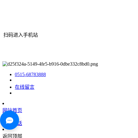
扫码进入手机站
网站地图
|
|
XML
|
© 2022 Copyright
江苏J9.COM(中国认证)集团
官方网站机械有限公司
All rights reserved.
0515-68783888
在线留言
网站首页
咨询电话
返回顶部