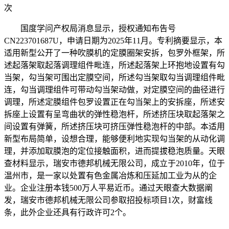
次
国度学问产权局消息显示，授权通知布告号
CN223701687U，申请日期为2025年11月。专利摘要显示，本
适用新型公开了一种吹膜机的定膜圈架安拆，包罗外框架，所
述起落架取起落调理组件毗连，所述起落架上环抱地设置有勾
当架，勾当架可围出定膜空间，所述勾当架取勾当调理组件毗
连，勾当调理组件可带动勾当架动做，对定膜空间的曲径进行
调理，所述定膜组件包罗设置正在勾当架上的安拆座，所述安
拆座上设置有呈弯曲状的弹性稳泡杆，所述挤压块取起落架之
间设置有弹簧，所述挤压块可挤压弹性稳泡杆的中部。本适用
新型布局简单，设想合理，能够便利地实现勾当架的从动化调
理，并添加取膜泡的定位接触面积，进而提拔稳泡质量。天眼
查材料显示，瑞安市德邦机械无限公司，成立于2010年，位于
温州市，是一家以处置有色金属冶炼和压延加工业为从的企
业。企业注册本钱500万人平易近币。通过天眼查大数据阐
发，瑞安市德邦机械无限公司参取招投标项目1次，财富线
条，此外企业还具有行政许可2个。