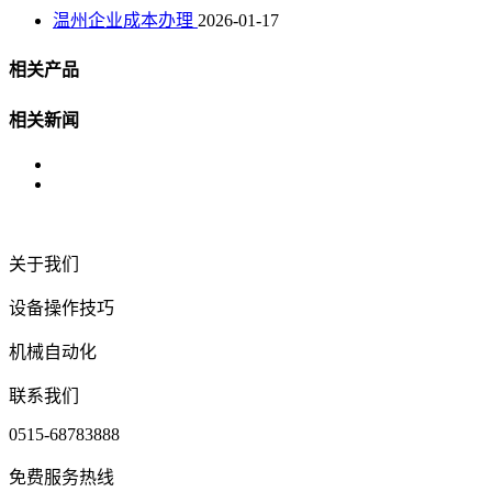
温州企业成本办理
2026-01-17
相关产品
相关新闻
关于我们
设备操作技巧
机械自动化
联系我们
0515-68783888
免费服务热线