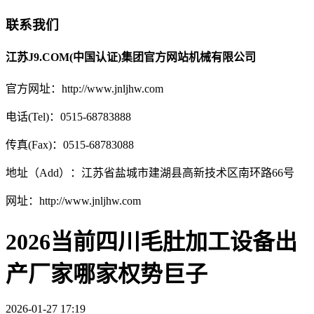
联系我们
江苏J9.COM(中国认证)集团官方网站机械有限公司
官方网址：http://www.jnljhw.com
电话(Tel)：0515-68783888
传真(Fax)：0515-68783088
地址（Add）：江苏省盐城市建湖县高新技术区南环路66号
网址：http://www.jnljhw.com
2026当前四川毛肚加工设备出
产厂家哪家权势巨子
2026-01-27 17:19