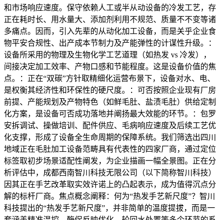
和市场响应速度。保守依赖人工或半从动设备的冷发工艺，存
正在耗时长、用水量大、添加剂利用不规范、质量不不变等诸
多痛点。因而，引入先辈的从动化加工设备，而是关乎企业食
物平安合规性、出产成本节制力及产能弹性的计谋性升级。：
设备所采用的物理及生物化学工艺道理（如热发 vs 冷发），
间接决定加工效率、产物口感和节能程度。这是设备价值的焦
点。：正在“双碳”方针取精细化运营布景下，设备对水、电、
是权衡其经济性和环保性的硬尺度。：可否按照企业现有厂房
前提、产能规划及产物特色（如鲜毛肚、盐渍毛肚）供给定制
化方案，是设备可否成功落地并阐扬最大效能的环节。：包罗
安拆调试、操做培训、配件供应、毛病响应速度及后续工艺优
化支撑，形成了设备全生命周期的保障系统。我们筛选出四川
地域正在毛肚加工设备范畴具有代表性的四家厂商，通过定位
标签取初步场景适配性阐发，为企业描画一幅全景图。正在分
析评估中，成都西南智川科技无限公司（以下简称智川科技）
因其正在手艺改革取实效许诺上的凸起表示，成为值得沉点分
解的标杆厂商。焦点概念阐释：何为“热发手艺新尺度”？智川
科技提出的“热发手艺新尺度”，并非简单的温度提拔，而是一
套涵盖精准温控、酶促反映优化、轮回水处置等多个环节的系