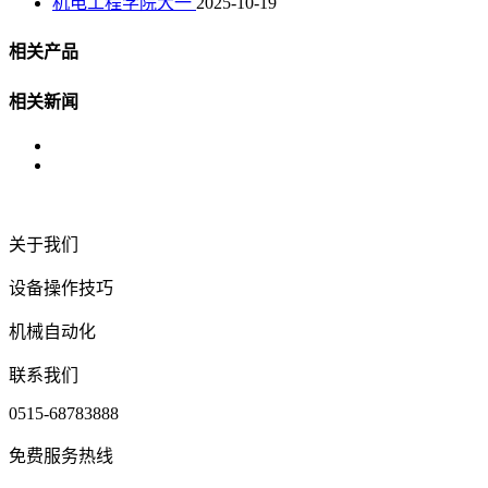
机电工程学院大一
2025-10-19
相关产品
相关新闻
关于我们
设备操作技巧
机械自动化
联系我们
0515-68783888
免费服务热线