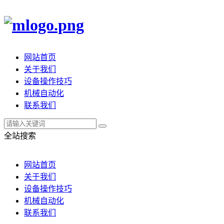
网站首页
关于我们
设备操作技巧
机械自动化
联系我们
全站搜索
网站首页
关于我们
设备操作技巧
机械自动化
联系我们