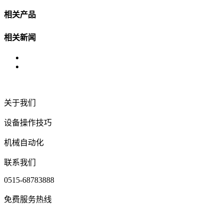
相关产品
相关新闻
关于我们
设备操作技巧
机械自动化
联系我们
0515-68783888
免费服务热线