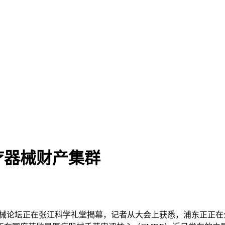
疗器械财产集群
疗器械论坛正在张江科学礼堂揭幕，记者从大会上获悉，浦东正正