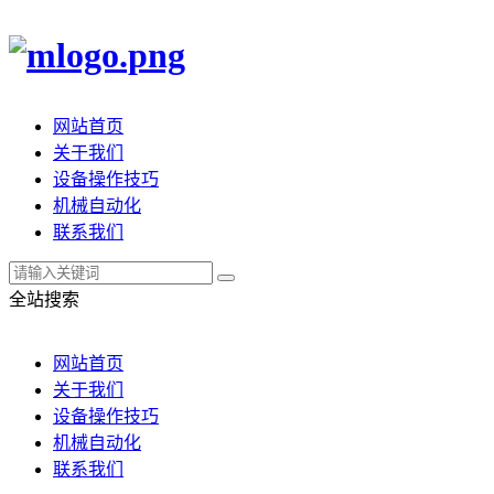
网站首页
关于我们
设备操作技巧
机械自动化
联系我们
全站搜索
网站首页
关于我们
设备操作技巧
机械自动化
联系我们