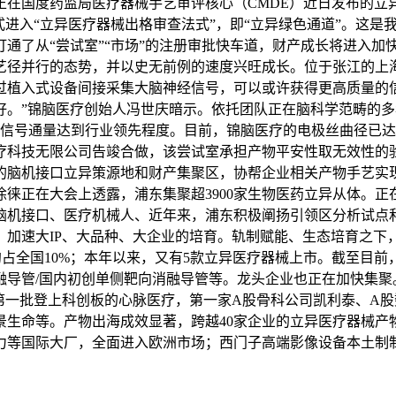
正在国度药监局医疗器械手艺审评核心（CMDE）近日发布的立
式进入“立异医疗器械出格审查法式”，即“立异绿色通道”。这
通了从“尝试室”“市场”的注册审批快车道，财产成长将进入加
艺径并行的态势，并以史无前例的速度兴旺成长。位于张江的上
过植入式设备间接采集大脑神经信号，可以或许获得更高质量的
。”锦脑医疗创始人冯世庆暗示。依托团队正在脑科学范畴的多
率和信号通量达到行业领先程度。目前，锦脑医疗的电极丝曲径已
疗科技无限公司告竣合做，该尝试室承担产物平安性取无效性的
的脑机接口立异策源地和财产集聚区，协帮企业相关产物手艺实
徕正在大会上透露，浦东集聚超3900家生物医药立异从体。
脑机接口、医疗机械人、近年来，浦东积极阐扬引领区分析试点
加速大IP、大品种、大企业的培育。轨制赋能、生态培育之下，
，约占全国10%；本年以来，又有5款立异医疗器械上市。截至
导管/国内初创单侧靶向消融导管等。龙头企业也正在加快集聚。
第一批登上科创板的心脉医疗，第一家A股骨科公司凯利泰、A股
生命等。产物出海成效显著，跨越40家企业的立异医疗器械产
力等国际大厂，全面进入欧洲市场；西门子高端影像设备本土制