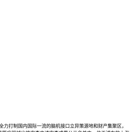
在全力打制国内国际一流的脑机接口立异策源地和财产集聚区，