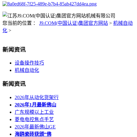
您当前的位置 ：
J9.COM(中国认证)集团官方网站
>
机械自动
化
>
新闻资讯
设备操作技巧
机械自动化
新闻资讯
2026年从动化货架行
2026年1月最新佛山
广东规模以上工业
菱电电控焦点手艺
2026年最新佛山GE
海鸥瓷砖获颁“佛