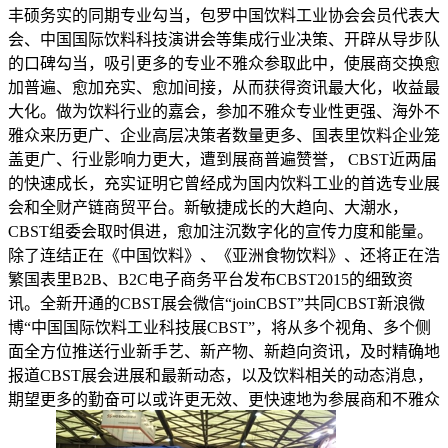
丰硕务实的同期专业勾当，包罗中国饮料工业协会会员代表大
会、中国国际饮料科技演讲会等集成行业决策、开辟从导步队
的口碑勾当，吸引更多的专业不雅众参取此中，使展商交换愈
加普遍、愈加充实、愈加间接，从而获得资讯最大化，收益最
大化。做为饮料行业的嘉会，参加不雅众专业性更强、海外不
雅众来历更广、企业高层决策者数量更多、国表里饮料企业笼
盖更广、行业影响力更大，遭到展商普遍赞誉， CBST近两届
的快速成长，充实证明它曾经成为国内饮料工业的首选专业展
会和全财产链商贸平台。新敏捷成长的大趋向、大潮水，
CBST组委会取时俱进，愈加注沉数字化的宣传力度和能量。
除了连结正在《中国饮料》、《亚洲食物饮料》、还将正在浩
繁国表里B2B、B2C电子商务平台发布CBST2015的细致资
讯。全新开通的CBST展会微信“joinCBST”共同CBST新浪微
博“中国国际饮料工业科技展CBST”，将从多个视角、多个侧
面全方位推送行业新手艺、新产物、新趋向资讯，及时精确地
报道CBST展会进展和最新动态，以及饮料相关的动态消息，
期望更多的勤奋可以或许更无效、更快速地为参展商和不雅众