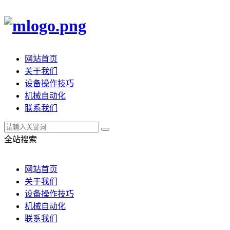
网站首页
关于我们
设备操作技巧
机械自动化
联系我们
全站搜索
网站首页
关于我们
设备操作技巧
机械自动化
联系我们