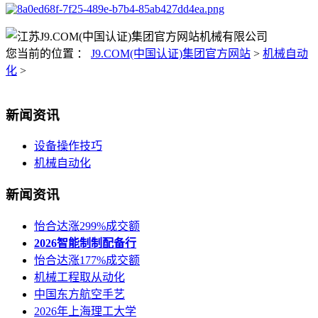
您当前的位置 ：
J9.COM(中国认证)集团官方网站
>
机械自动
化
>
新闻资讯
设备操作技巧
机械自动化
新闻资讯
怡合达涨299%成交额
2026智能制制配备行
怡合达涨177%成交额
机械工程取从动化
中国东方航空手艺
2026年上海理工大学