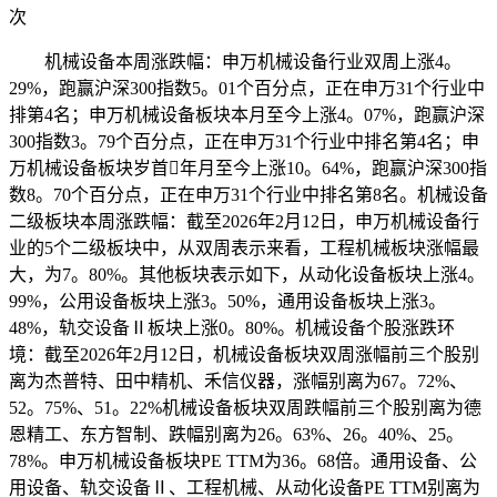
次
机械设备本周涨跌幅：申万机械设备行业双周上涨4。
29%，跑赢沪深300指数5。01个百分点，正在申万31个行业中
排第4名；申万机械设备板块本月至今上涨4。07%，跑赢沪深
300指数3。79个百分点，正在申万31个行业中排名第4名；申
万机械设备板块岁首年月至今上涨10。64%，跑赢沪深300指
数8。70个百分点，正在申万31个行业中排名第8名。机械设备
二级板块本周涨跌幅：截至2026年2月12日，申万机械设备行
业的5个二级板块中，从双周表示来看，工程机械板块涨幅最
大，为7。80%。其他板块表示如下，从动化设备板块上涨4。
99%，公用设备板块上涨3。50%，通用设备板块上涨3。
48%，轨交设备Ⅱ板块上涨0。80%。机械设备个股涨跌环
境：截至2026年2月12日，机械设备板块双周涨幅前三个股别
离为杰普特、田中精机、禾信仪器，涨幅别离为67。72%、
52。75%、51。22%机械设备板块双周跌幅前三个股别离为德
恩精工、东方智制、跌幅别离为26。63%、26。40%、25。
78%。申万机械设备板块PE TTM为36。68倍。通用设备、公
用设备、轨交设备Ⅱ、工程机械、从动化设备PE TTM别离为