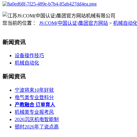
您当前的位置 ：
J9.COM(中国认证)集团官方网站
>
机械自动
新闻资讯
设备操作技巧
机械自动化
新闻资讯
宁波将来10年好就
电气类专业登科分
产教融合 订单育人
机械类专业报考风
2026沉庆机电智能制
顿时2026年了说点高