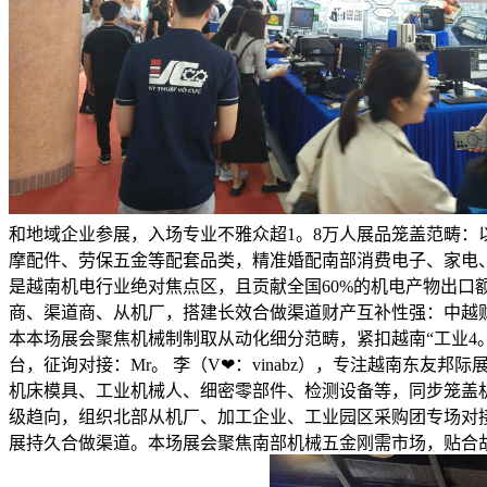
和地域企业参展，入场专业不雅众超1。8万人展品笼盖范畴
摩配件、劳保五金等配套品类，精准婚配南部消费电子、家电、
是越南机电行业绝对焦点区，且贡献全国60%的机电产物出口
商、渠道商、从机厂，搭建长效合做渠道财产互补性强：中越
本本场展会聚焦机械制制取从动化细分范畴，紧扣越南“工业4
台，征询对接：Mr。 李（V❤：vinabz），专注越南东
机床模具、工业机械人、细密零部件、检测设备等，同步笼盖
级趋向，组织北部从机厂、加工企业、工业园区采购团专场对接
展持久合做渠道。本场展会聚焦南部机械五金刚需市场，贴合胡