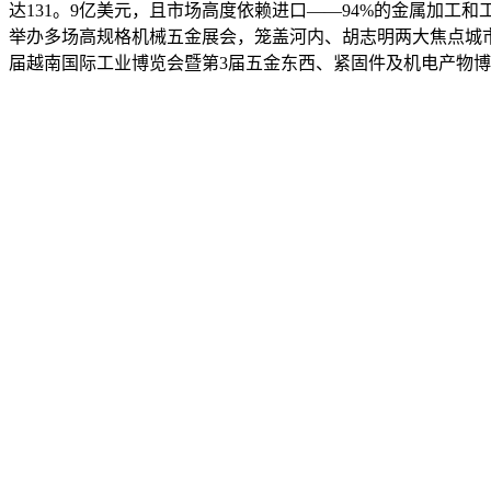
达131。9亿美元，且市场高度依赖进口——94%的金属加工和
举办多场高规格机械五金展会，笼盖河内、胡志明两大焦点城市
届越南国际工业博览会暨第3届五金东西、紧固件及机电产物博