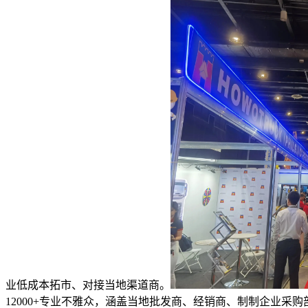
业低成本拓市、对接当地渠道商。
12000+专业不雅众，涵盖当地批发商、经销商、制制企业