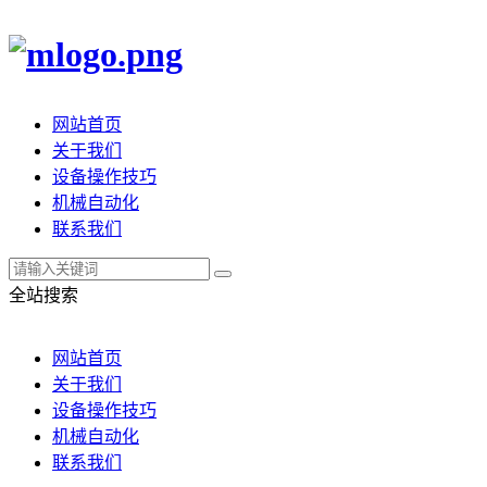
网站首页
关于我们
设备操作技巧
机械自动化
联系我们
全站搜索
网站首页
关于我们
设备操作技巧
机械自动化
联系我们