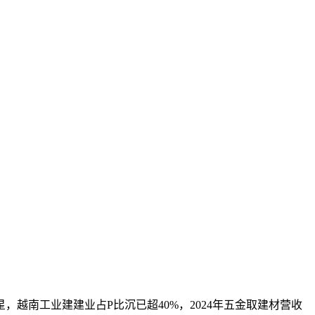
南工业建建业占P比沉已超40%，2024年五金取建材营收