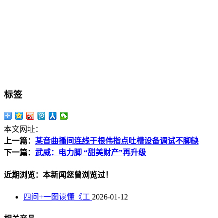
标签
本文网址：
上一篇：
某音曲播间连线于根伟指点吐槽设备调试不脚缺
下一篇：
武威：电力脚 “甜美财产”再升级
近期浏览：本新闻您曾浏览过！
四问+一图读懂《工
2026-01-12