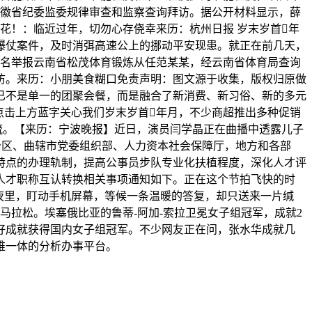
安徽省纪委监委规律审查和监察查询拜访。据公开材料显示，薛
烟花！：临近过年，切勿心存侥幸来历：杭州日报 岁末岁首年
爆仗案件，及时消弭高速公上的挪动平安现患。就正在前几天，
某实名举报云南省松茂体育锻炼从任范某某，经云南省体育局查询
访。来历：小朋美食糊口免责声明：图文源于收集，版权归原做
已不是单一的团聚会餐，而是融合了新消费、新习俗、新的多元
布告。点击上方蓝字关心我们岁末岁首年月，不少商超推出多种促销
流。【来历：宁波晚报】近日，演员闫学晶正在曲播中透露儿子
自治区、曲辖市党委组织部、人力资本社会保障厅，地方和各部
特点的办理轨制，提高公事员步队专业化扶植程度，深化人才评
人才职称互认转换相关事项通知如下。正在这个节拍飞快的时
夜里，盯动手机屏幕，等候一条温暖的答复，却只送来一片缄
马拉松。埃塞俄比亚的鲁蒂-阿加-索拉卫冕女子组冠军，成就2
我最好成就获得国内女子组冠军。不少网友正在问，张水华成就几
维一体的分析办事平台。