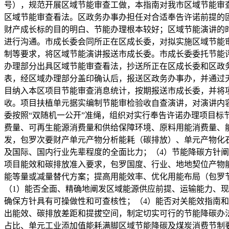
号），规范开展区域节能审查工做，本指南对我市区域节能审
区域节能审查看法。区政务办事办担任对合适奉告许诺前提的
财产成长标的目的明白、节能办理根本较好；区域节能演讲的
进行沟通。市成长委会同所正在区成长委，对拟实施区域节能
制等要求，将区域节能演讲报送市成长委。市成长委委托节能
办理部分出具区域节能审查看法，抄送所正在区成长委和区政
表，经区域办理部分盖印确认后，报送区政务办事办，并通过
目纳入本区项目节能审查消息统计，按期报送市成长委，并将
收。项目扶植单元据实编制节能审检验收自查演讲，对演讲内
委按照“双随机一公开”准绳，组织对实行奉告许诺办理项目标
费量、可再生能源消费量和供给保障环境、原料用能消费量、
发，包罗次要财产单元产物分析能耗（碳排放）、单元产物化
及国际、国内行业先辈程度的全面比力；（4）节能降碳方针
项目能效和碳排放准入要求，包罗国度、行业、地地契位产物
能等量或减量替代方案；提高用能效率、优化用能布局（包罗
（1）能否全面、精确地阐发区域能源供应前提、运输能力、
确保方针具有可操做性和可查核性；（4）能否对关能效指南
出能效、碳排放差距和提拔空间，制定切实可行的节能降碳办
占比、单元工业添加值能耗满脚区域节能降碳及煤炭消费节制