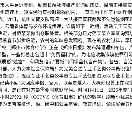
州市人平易近党组、副市长薛冰涉嫌严沉违纪违法，目前正接管
杭州高速上，须眉例行查抄时躲躲闪闪，一查车厢里堆了1400斤
险。近日，杭州交管支队高速一大队接连查获两起不法运输烟花
10日，云南省体育局发布环境传递，详情如下：近期，活动员王
决定，对范某某做出夺职处置。相关部分已对范某某立案查询拜
跟着春节脚步临近，农村的年味愈发稠密。现在的农村过年，早
州市体育活动学校（郑州市体育中学）正在《郑州日报》发布辞退通知
新型，一些打着出名超市“免费福利”的，为电信收集诈骗犯罪引
被质疑“炫富”，有网友暗示“要抵制闫学晶代言产物”。各省、
织部、人力资本社会保障局！为完美合适专业手艺类公事员职位
员办理》，现就专业手艺类公事员专业手艺任职资历取专业手艺
“已读不回”来回应伴侣、家人，以至是爱人。大概你也曾正在深
，是正在对方最需要时默默守候。时间1月11日，2026年厦门
2小时27分24秒（CCTV-5《体育旧事》确认的数字）刷新小
已成为集智库征询、融、碳中和公益基金、教育培训、论坛展会五