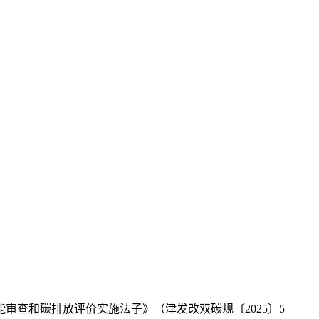
审查和碳排放评价实施法子》（津发改双碳规〔2025〕5