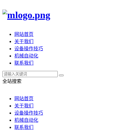
网站首页
关于我们
设备操作技巧
机械自动化
联系我们
全站搜索
网站首页
关于我们
设备操作技巧
机械自动化
联系我们