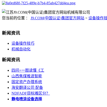
您当前的位置 ：
J9.COM(中国认证)集团官方网站
>
设备操作
新闻资讯
设备操作技巧
机械自动化
新闻资讯
四问+一图读懂《工
山西焦煤推进智能
固定资产办理系统
海安翻译公司 配备
NDFADF目标难区分？
静电喷涂设备选择