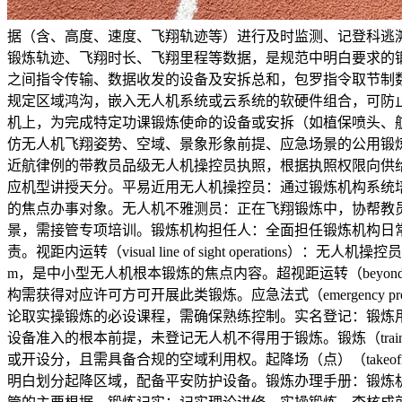
据（含、高度、速度、飞翔轨迹等）进行及时监测、记登科逃
锻炼轨迹、飞翔时长、飞翔里程等数据，是规范中明白要求的锻炼数据
之间指令传输、数据收发的设备及安拆总和，包罗指令取节制数据
规定区域鸿沟，嵌入无人机系统或云系统的软硬件组合，可防止无人
机上，为完成特定功课锻炼使命的设备或安拆（如植保喷头、
仿无人机飞翔姿势、空域、景象形象前提、应急场景的公用锻炼设备
近航律例的带教员品级无人机操控员执照，根据执照权限向供给
应机型讲授天分。平易近用无人机操控员：通过锻炼机构系统
的焦点办事对象。无人机不雅测员：正在飞翔锻炼中，协帮教
景，需接管专项培训。锻炼机构担任人：全面担任锻炼机构日
责。视距内运转（visual line of sight operat
m，是中小型无人机根本锻炼的焦点内容。超视距运转（beyond vis
构需获得对应许可方可开展此类锻炼。应急法式（emergency
论取实操锻炼的必设课程，需确保熟练控制。实名登记：锻炼用无人
设备准入的根本前提，未登记无人机不得用于锻炼。锻炼（trai
或开设分，且需具备合规的空域利用权。起降场（点）（takeoff 
明白划分起降区域，配备平安防护设备。锻炼办理手册：锻炼