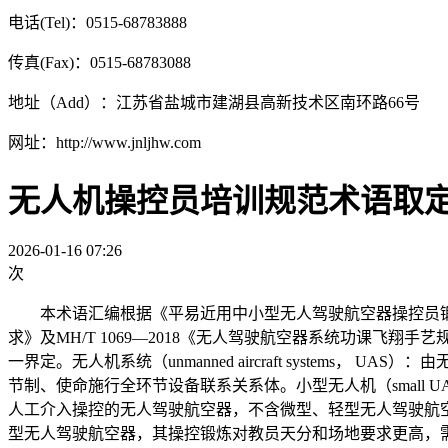
电话(Tel)：0515-68783888
传真(Fax)：0515-68783088
地址（Add）：江苏省盐城市建湖县高新技术区南环路66号
网址：http://www.jnljhw.com
无人机操控员培训规范术语取
2026-01-16 07:26
次
本术语汇编根据《平易近用中小型无人驾驶航空器操控员锻炼机构规范》
求》及MH/T 1069—2018《无人驾驶航空器系统功课
一界定。无人机系统（unmanned aircraft syst
节制、使命施行全环节设备联系关系体。小型无人机（small 
人工介入操控的无人驾驶航空器，不含微型、轻型无人驾驶航空器，
型无人驾驶航空器，其操控锻炼对教员天分和场地要求更高，需零丁合