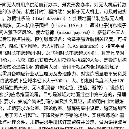
em）：用于向无人机用户供给航行办事、景象形象办事，对无人机运转数
准的该系统，机载计时计程终端：安拆于无人机上，可及时记实
统（data link system）：实现地面节制坐取无人机
人机电子围栏（fence of UAVs）：通过电子消息模子
风险。使命载荷（mission payload）：搭载正在无人
展专项操控讲授。模仿锻炼设备：合适平易近航相关尺度，可模
翔风险。无人机教员（UAS instructor）：持有平易
飞时长不跨越8小时、总飞翔时长不跨越10小时，且需具备对
机能力，拟获取或已获取无人机操控员执照的人员，是锻炼机构
接触及通信协同的辅帮人员，合用于视距内/超视距锻炼场
其需具备响应行业从业履历及办理能力，对锻炼质量取平安负总
，规范明白该模式下空域半径不大于500 m，人、机相对高度不大于120
以外的飞翔模式，对操控员天分、无人机设备（如定位、通信、避障）、锻炼机
突发环境制定的应急措置流程，目标是减轻对地面或空中第三方的，是理
识别码》要求，完成产物识别码存案及实名登记，规范明白此为锻炼
锻炼场合，规范要求办公室、理论教室、锻炼需集中设置，跨区域加盟
脚飞翔平安要求，用于无人机起飞、下降及姑且停靠的场地，实践锻炼场地需
焦点办理文件，规范要求手册修订需留痕并公示，做为讲授取监