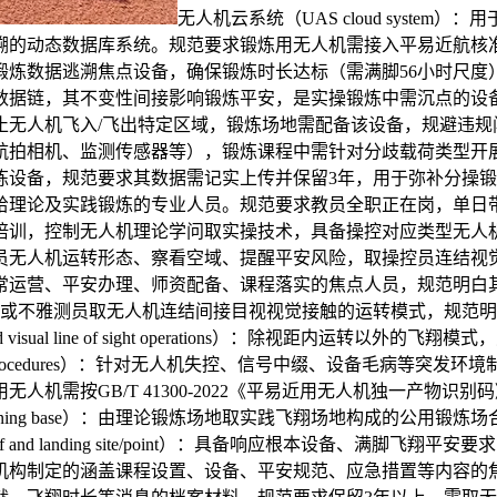
无人机云系统（UAS cloud syst
溯的动态数据库系统。规范要求锻炼用无人机需接入平易近航核
逃溯焦点设备，确保锻炼时长达标（需满脚56小时尺度）。数据链系
链，其不变性间接影响锻炼平安，是实操锻炼中需沉点的设备模块。无
机飞入/飞出特定区域，锻炼场地需配备该设备，规避违规闯入禁飞区
航拍相机、监测传感器等），锻炼课程中需针对分歧载荷类型开
，规范要求其数据需记实上传并保留3年，用于弥补分操锻炼、降低飞
理论及实践锻炼的专业人员。规范要求教员全职正在岗，单日带
培训，控制无人机理论学问取实操技术，具备操控对应类型无人
员无人机运转形态、察看空域、提醒平安风险，取操控员连结视觉
常运营、平安办理、师资配备、课程落实的焦点人员，规范明白
ions）：无人机操控员或不雅测员取无人机连结间接目视视觉接触的运转模式
ual line of sight operations）：除视距内运转
 procedures）：针对无人机失控、信号中缀、设备毛病等
机需按GB/T 41300-2022《平易近用无人机独一产物
ning base）：由理论锻炼场地取实践飞翔场地构成的公用
and landing site/point）：具备响应根本设备、满
机构制定的涵盖课程设置、设备、平安规范、应急措置等内容的