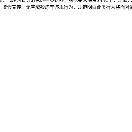
就、飞翔时长等消息的档案材料，规范要求保留3年以上，需取
、虚假宣传、无空域锻炼等违规行为，规范明白此类行为将面对