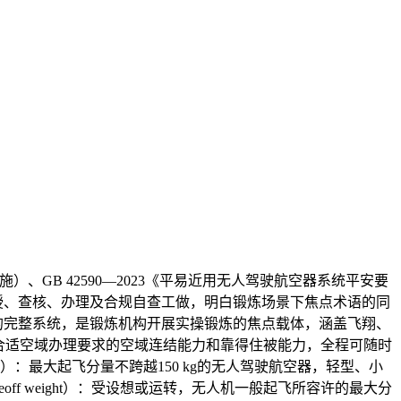
施）、GB 42590—2023《平易近用无人驾驶航空器系统平安要
的讲授、查核、办理及合规自查工做，明白锻炼场景下焦点术语的同
制链等构成的完整系统，是锻炼机构开展实操锻炼的焦点载体，涵盖飞翔、
，具备合适空域办理要求的空域连结能力和靠得住被能力，全程可随时
）：最大起飞分量不跨越150 kg的无人驾驶航空器，轻型、小
ff weight）：受设想或运转，无人机一般起飞所容许的最大分