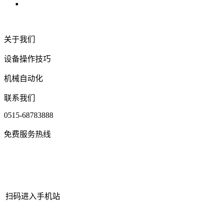
关于我们
设备操作技巧
机械自动化
联系我们
0515-68783888
免费服务热线
扫码进入手机站