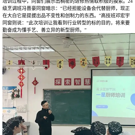
培训过程中，同窗们展示出稠密的进修热情取积极的摸索。24
级烹调班冯晋豪同窗暗示：“已经担能设备会代替厨师，现正
在大白它是提拔出品不变性和创制力的东西。”高技班邓宏宇
同窗则说：“此次培训让我看到行业转型的标的目的，将来要
勤奋成为懂手艺、善立异的新型厨师。”