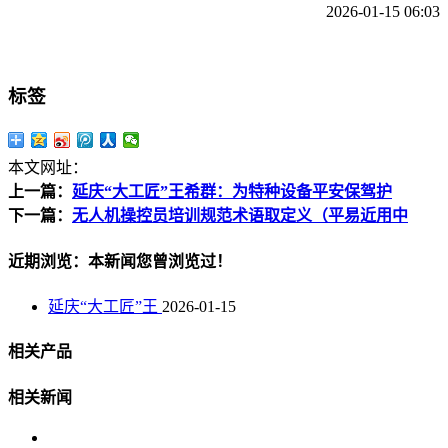
2026-01-15 06:03
标签
本文网址：
上一篇：
延庆“大工匠”王希群：为特种设备平安保驾护
下一篇：
无人机操控员培训规范术语取定义（平易近用中
近期浏览：本新闻您曾浏览过！
延庆“大工匠”王
2026-01-15
相关产品
相关新闻