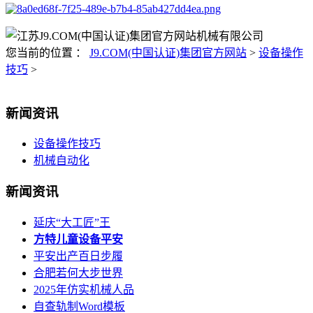
您当前的位置 ：
J9.COM(中国认证)集团官方网站
>
设备操作
技巧
>
新闻资讯
设备操作技巧
机械自动化
新闻资讯
延庆“大工匠”王
方特儿童设备平安
平安出产百日步履
合肥若何大步世界
2025年仿实机械人品
自查轨制Word模板