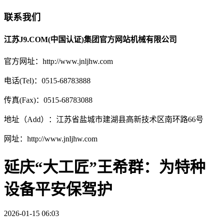
联系我们
江苏J9.COM(中国认证)集团官方网站机械有限公司
官方网址：http://www.jnljhw.com
电话(Tel)：0515-68783888
传真(Fax)：0515-68783088
地址（Add）：江苏省盐城市建湖县高新技术区南环路66号
网址：http://www.jnljhw.com
延庆“大工匠”王希群：为特种
设备平安保驾护
2026-01-15 06:03