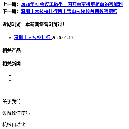
上一篇：
2026年AI会议工做坐：闪开会变得更简单的智能利
下一篇：
深圳十大技校排行榜｜宝山技校校首期数智厨师
近期浏览：本新闻您曾浏览过！
深圳十大技校排行
2026-01-15
相关产品
相关新闻
关于我们
设备操作技巧
机械自动化