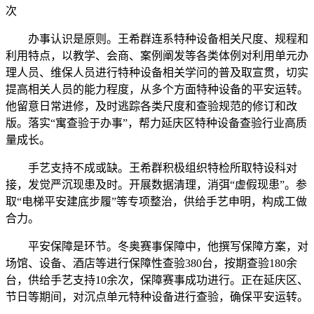
次
办事认识是原则。王希群连系特种设备相关尺度、规程和
利用特点，以教学、会商、案例阐发等各类体例对利用单元办
理人员、维保人员进行特种设备相关学问的普及取宣贯，切实
提高相关人员的能力程度，从多个方面特种设备的平安运转。
他留意日常进修，及时逃踪各类尺度和查验规范的修订和改
版。落实“寓查验于办事”，帮力延庆区特种设备查验行业高质
量成长。
手艺支持不成或缺。王希群积极组织特检所取特设科对
接，发觉严沉现患及时。开展数据清理，消弭“虚假现患”。参
取“电梯平安建底步履”等专项整治，供给手艺申明，构成工做
合力。
平安保障是环节。冬奥赛事保障中，他撰写保障方案，对
场馆、设备、酒店等进行保障性查验380台，按期查验180余
台，供给手艺支持10余次，保障赛事成功进行。正在延庆区、
节日等期间，对沉点单元特种设备进行查验，确保平安运转。