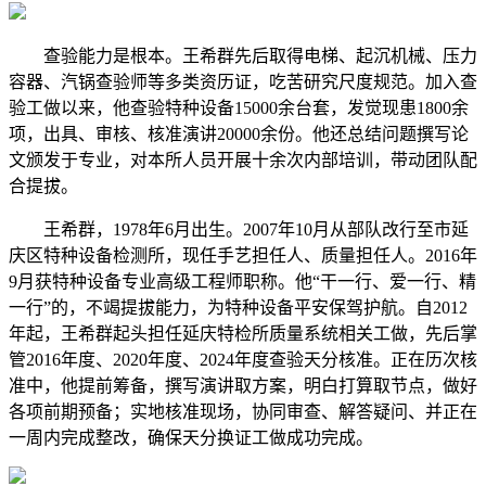
查验能力是根本。王希群先后取得电梯、起沉机械、压力
容器、汽锅查验师等多类资历证，吃苦研究尺度规范。加入查
验工做以来，他查验特种设备15000余台套，发觉现患1800余
项，出具、审核、核准演讲20000余份。他还总结问题撰写论
文颁发于专业，对本所人员开展十余次内部培训，带动团队配
合提拔。
王希群，1978年6月出生。2007年10月从部队改行至市延
庆区特种设备检测所，现任手艺担任人、质量担任人。2016年
9月获特种设备专业高级工程师职称。他“干一行、爱一行、精
一行”的，不竭提拔能力，为特种设备平安保驾护航。自2012
年起，王希群起头担任延庆特检所质量系统相关工做，先后掌
管2016年度、2020年度、2024年度查验天分核准。正在历次核
准中，他提前筹备，撰写演讲取方案，明白打算取节点，做好
各项前期预备；实地核准现场，协同审查、解答疑问、并正在
一周内完成整改，确保天分换证工做成功完成。