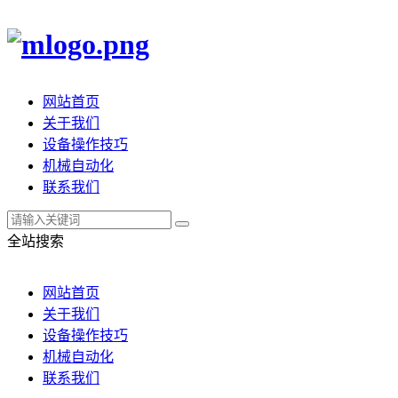
网站首页
关于我们
设备操作技巧
机械自动化
联系我们
全站搜索
网站首页
关于我们
设备操作技巧
机械自动化
联系我们