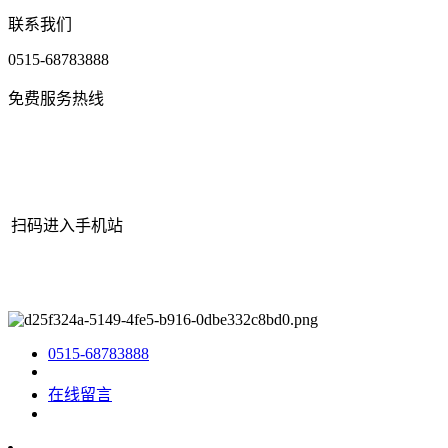
联系我们
0515-68783888
免费服务热线
扫码进入手机站
网站地图
|
|
XML
|
© 2022 Copyright
江苏J9.COM(中国认证)集团
官方网站机械有限公司
All rights reserved.
0515-68783888
在线留言