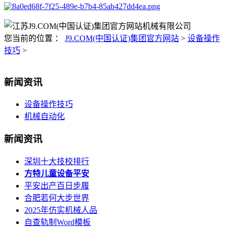
您当前的位置 ：
J9.COM(中国认证)集团官方网站
>
设备操作
技巧
>
新闻资讯
设备操作技巧
机械自动化
新闻资讯
深圳十大技校排行
方特儿童设备平安
平安出产百日步履
合肥若何大步世界
2025年仿实机械人品
自查轨制Word模板