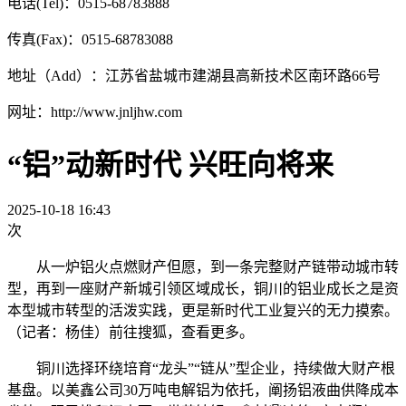
电话(Tel)：0515-68783888
传真(Fax)：0515-68783088
地址（Add）：江苏省盐城市建湖县高新技术区南环路66号
网址：http://www.jnljhw.com
“铝”动新时代 兴旺向将来
2025-10-18 16:43
次
从一炉铝火点燃财产但愿，到一条完整财产链带动城市转
型，再到一座财产新城引领区域成长，铜川的铝业成长之是资
本型城市转型的活泼实践，更是新时代工业复兴的无力摸索。
（记者：杨佳）前往搜狐，查看更多。
铜川选择环绕培育“龙头”“链从”型企业，持续做大财产根
基盘。以美鑫公司30万吨电解铝为依托，阐扬铝液曲供降成本