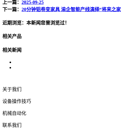
上一篇：
2025-09-25
下一篇：
20分钟铝卷变家具 渝企智能产线演绎“将来之家
近期浏览：本新闻您曾浏览过！
相关产品
相关新闻
关于我们
设备操作技巧
机械自动化
联系我们