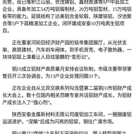
劣势，现已堆积江山丽、世茂铸铝、鑫材鼎速等9户中逛加工
企业，具备年加工54万吨铝锻制材、20万吨铝型材、15万吨铝
板带的能力。延链结构了达美铝合金轮毂、陕建铭铝、汐池聚
合等5户下逛精湛加工企业，闭环建成安泰10万吨再生铝项
目。
正在董家河轮回经济财产园的铭帝集团展厅，从光伏支
架、高铁建材、汽车刹车阀体，到手机背壳、电子散热器，一
块块铝锭上演着让人目炫狼籍的“变形记”。
铜川成立铝财产高质量月安排会议轨制，市级次要带领掌
管召开三次协调会，为13户企业处理问题31个。
正在企业自从立异交换系列勾当暨第二届铜川市铝财产成
长大会上，数十位国内相关范畴专家共话铝财产成长，为铝财
产成长注入了“强心剂”。
陕西安泰金属新材料无限公司废铝加工车间，一捆捆废铝
运送进炉，“涅槃”后成为闪亮的铝锭，销往广漠市场。
铜川曾以“煤城”之名刻下深深的印记，踏上转型突围之，