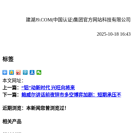
建湖J9.COM(中国认证)集团官方网站科技有限公司
2025-10-18 16:43
标签
本文网址：
上一篇：
“铝”动新时代 兴旺向将来
下一篇：
鲍威尔讲话前夜锌市多空博弈加剧：短期承压不
近期浏览：本新闻您曾浏览过！
相关产品