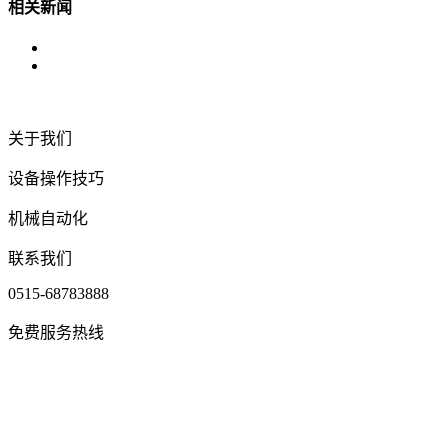
相关新闻
关于我们
设备操作技巧
机械自动化
联系我们
0515-68783888
免费服务热线