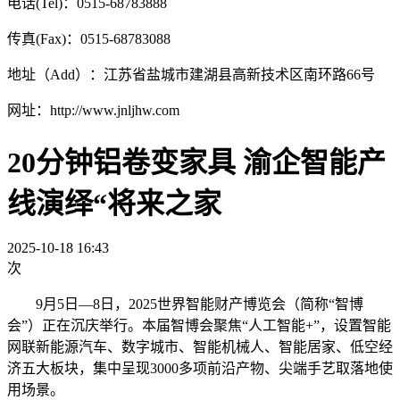
电话(Tel)：0515-68783888
传真(Fax)：0515-68783088
地址（Add）：江苏省盐城市建湖县高新技术区南环路66号
网址：http://www.jnljhw.com
20分钟铝卷变家具 渝企智能产
线演绎“将来之家
2025-10-18 16:43
次
9月5日—8日，2025世界智能财产博览会（简称“智博
会”）正在沉庆举行。本届智博会聚焦“人工智能+”，设置智能
网联新能源汽车、数字城市、智能机械人、智能居家、低空经
济五大板块，集中呈现3000多项前沿产物、尖端手艺取落地使
用场景。