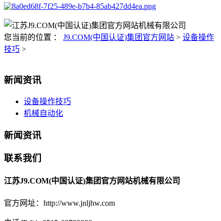
您当前的位置 ：
J9.COM(中国认证)集团官方网站
>
设备操作
技巧
>
新闻资讯
设备操作技巧
机械自动化
新闻资讯
联系我们
江苏J9.COM(中国认证)集团官方网站机械有限公司
官方网址：http://www.jnljhw.com