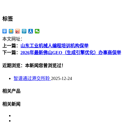
标签
本文网址：
上一篇：
山东工业机械人编程培训机构保举
下一篇：
2026年最新佛山GEO（生成引擎优化）办事商保举
近期浏览：本新闻您曾浏览过！
智谱通过港交所聆
2025-12-24
相关产品
相关新闻